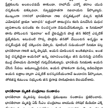
ప్రేక్షకులను అలరించడమే కాకుండా, రాబోయే ఎన్నో తరాల యువ
దర్శకులకు దిక్సూచిలా, స్ఫూర్తిప్రదాతగా నిలిచాయని పేర్కొన్నారు.
ముఖ్యంగా 1987లో భారతీరాజా గారి దర్శకత్వంలో వచ్చిన క్లాసిక్
ఎమోషనల్ డ్రామా 'ఆరాధన' చిత్రంలో తామిద్దరం కలిసి పనిచేసిన మధుర
జ్ఞాపకాలను చిరంజీవి ఈ సందర్భంగా నెమరువేసుకున్నారు. ఆ సినిమాలో
తాను పోషించిన 'పులిరాజు' అనే వైవిధ్యమైన పాత్ర తన కెరీర్లో ఎప్పటికీ
ప్రత్యేకమని, అటువంటి గొప్ప పాత్రను తనతో చేయించిన అదృష్టం ఆ
దర్శకేంద్రుడి వల్లే దక్కిందని చెప్పారు. షూటింగ్ సమయంలో సినిమా పట్ల
భారతీరాజా గారికి ఉన్న ప్యాషన్, ఆయన చూపించిన అంకితభావం, అంత
పెద్ద దర్శకుడైనా ఆయనలో ఉన్న, నిరాదంబరత్వం తన మనసుపై ఎనలేని
ముద్ర వేశాయని మెగాస్టార్ గుర్తుచేసుకున్నారు. భారతీయ సినిమాకు ఆయన
చేసిన సేవలు అమూల్యమైనవని, ఆయన భౌతికంగా మనల్ని విడిచివెళ్లినా
ఆయన చిత్రాల ద్వారా ఎప్పటికీ చిరస్కరణీయంగానే ఉంటారని పేర్కొంటూ,
శోకతప్త కుటుంబ సభ్యులకు తన ప్రగాఢ సానుభూతిని తెలియజేశారు.
భారతీరాజా మృతికి చంద్రబాబు సంతాపం
భారతీరాజా మృతిపట్ల పలువురు ప్రముఖులు సంతాపం ప్రకటించారు.
భారతీరాజా మృతిపై ఏపీ సీఎం చంద్రబాబు నాయుడు సోషల్ మీడియా ఎక్స్
వేదికగా స్పందించారు. 'భారతీరాజా మరణం బాధాకరం, తెలుగు, తమిళ