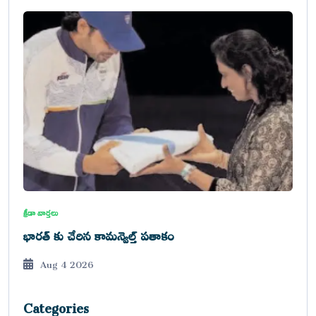
క్రీడా వార్తలు
భారత్ కు చేరిన కామన్వెల్త్ పతాకం
Aug 4 2026
Categories