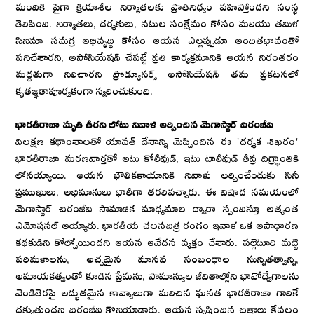
మందికి పైగా క్రియాశీల నిర్మాతలకు ప్రాతినిధ్యం వహిస్తోందని సంస్థ
తెలిపింది. నిర్మాతలు, దర్శకులు, నటుల సంక్షేమం కోసం మరియు తమిళ
సినిమా సమగ్ర అభివృద్ధి కోసం ఆయన ఎల్లప్పుడూ అందితభావంతో
పనిచేశారని, అసోసియేషన్ చేపట్టే ప్రతి కార్యక్రమానికి ఆయన నిరంతరం
మద్దతుగా నిలిచారని ప్రొడ్యూసర్స్ అసోసియేషన్ తమ ప్రకటనలో
కృతజ్ఞతాపూర్వకంగా స్మరించుకుంది.
భారతీరాజా మృతి తీరని లోటు నివాళి అర్పించిన మెగాస్టార్ చిరంజీవి
విలక్షణ కథాంశాలతో యావత్ దేశాన్ని మెప్పించిన ఈ 'దర్శక శిఖరం'
భారతీరాజా మరణవార్తతో అటు కోలీవుడ్, ఇటు టాలీవుడ్ తీవ్ర దిగ్భ్రాంతికి
లోనయ్యాయి. ఆయన భౌతికకాయానికి నివాళు లర్పించేందుకు సినీ
ప్రముఖులు, అభిమానులు భారీగా తరలివచ్చారు. ఈ విషాద సమయంలో
మెగాస్టార్ చిరంజీవి సామాజిక మాధ్యమాల ద్వారా స్పందిస్తూ అత్యంత
ఎమోషనల్ అయ్యారు. భారతీయ చలనచిత్ర రంగం ఇవాళ ఒక అసాధారణ
కథకుడిని కోల్పోయిందని ఆయన ఆవేదన వ్యక్తం చేశారు. పల్లెటూరి మట్టి
పరిమళాలను, అచ్చమైన మానవ సంబంధాల సున్నితత్వాన్ని,
అమాయకత్వంతో కూడిన ప్రేమను, సామాన్యుల జీవితాల్లోని భావోద్వేగాలను
వెండితెరపై అద్భుతమైన కావ్యాలుగా మలిచిన ఘనత భారతీరాజా గారికే
దక్కుతుందని చిరంజీవి కొనియాడారు. ఆయన సృష్టించిన చిత్రాలు కేవలం