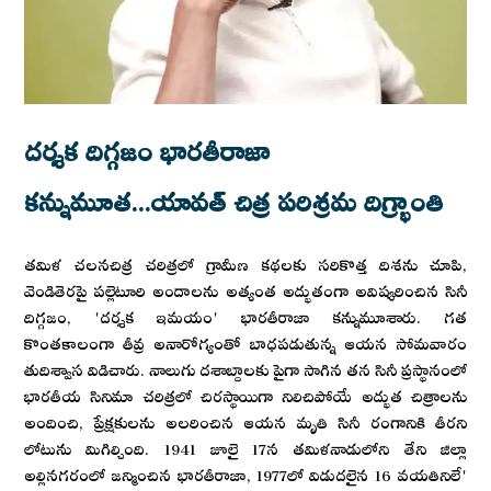
దర్శక దిగ్గజం భారతీరాజా
కన్నుమూత...యావత్ చిత్ర పరిశ్రమ దిగ్భ్రాంతి
తమిళ చలనచిత్ర చరిత్రలో గ్రామీణ కథలకు సరికొత్త దిశను చూపి,
వెండితెరపై పల్లెటూరి అందాలను అత్యంత అద్భుతంగా అవిష్కరించిన సినీ
దిగ్గజం, 'దర్శక ఇమయం' భారతీరాజా కన్నుమూశారు. గత
కొంతకాలంగా తీవ్ర అనారోగ్యంతో బాధపడుతున్న ఆయన సోమవారం
తుదిశ్వాస విడిచారు. నాలుగు దశాబ్దాలకు పైగా సాగిన తన సినీ ప్రస్థానంలో
భారతీయ సినిమా చరిత్రలో చిరస్థాయిగా నిలిచిపోయే అద్భుత చిత్రాలను
అందించి, ప్రేక్షకులను అలరించిన ఆయన మృతి సినీ రంగానికి తీరని
లోటును మిగిల్చింది. 1941 జూలై 17న తమిళనాడులోని తేని జిల్లా
అల్లినగరంలో జన్మించిన భారతీరాజా, 1977లో విడుదలైన 16 వయతినిలే'