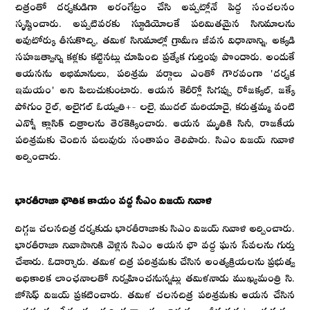
చిత్రంతో దర్శకుడిగా అరంగేట్రం చేసి అప్పట్లోనే పెద్ద సంచలనం
సృష్టించారు. అప్పటివరకు స్టూడియోలకే పరిమితమైన సినిమాలను
అవుటోర్కు తీసుకొచ్చి, తమిళ సినిమాల్లో గ్రామీణ జీవన విధానాన్ని, అక్కడి
సహజత్వాన్ని కళ్లకు కట్టినట్లు చూపించి ప్రత్యేక గుర్తింపు పొందారు. అందుకే
ఆయనను అభిమానులు, పరిశ్రమ వర్గాలు ఎంతో గౌరవంగా 'దర్శక
ఇమయం' అని పిలుచుకుంటారు. ఆయన కెరీర్లో సిగప్పు రోజక్కల్, జక్కే
పోగుం రైల్, అలైగల్ ఓయ్వతి+- లలై, ముదల్ మరియాదై, కరుత్తమ్మ వంటి
ఎన్నో క్లాసిక్ చిత్రాలను తెరకెక్కించారు. ఆయన మృతికి సినీ, రాజకీయ
పరిశ్రమకు చెందిన పలువురు సంతాపం తెలిపారు. సిఎం విజయ్ నివాళి
అర్పించారు.
భారతీరాజా భౌతిక కాయం వద్ద సీఎం విజయ్ నివాళి
దిగ్గజ చలనచిత్ర దర్శకుడు భారతీరాజాకు సిఎం విజయ్ నివాళి అర్పించారు.
భారతీరాజా నివాసానికి వెళ్లిన సిఎం ఆయన భౌ వద్ద ఘన సేవలను గుర్తు
చేశారు. ఓదార్చారు. తమిళ చిత్ర పరిశ్రమకు చేసిన అంత్యక్రియలను ప్రభుత్వ
అధికారిక లాంఛనాలతో నిర్వహించనున్నట్లు తమిళనాడు ముఖ్యమంత్రి సి.
జోసెఫ్ విజయ్ ప్రకటించారు. తమిళ చలనచిత్ర పరిశ్రమకు ఆయన చేసిన
అసమాన సేవలకు గుర్తింపుగా ఈ నిర్ణయం తీసుకున్నట్లు ప్రభుత్వం