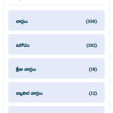
వార్తలు
(339)
వినోదం
(192)
క్రీడా వార్తలు
(18)
వ్యాపార వార్తలు
(12)