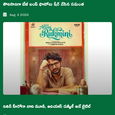
తొలిసారిగా బేబీ బంప్ ఫొటోలు షేర్ చేసిన సమంత
Aug 4 2026
నితిన్ హీరోగా నాని మూవీ, అలియాస్ రుక్మిణీ అనే టైటిల్