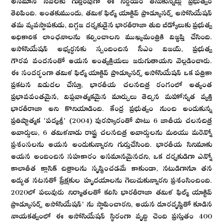
తెలిపింది. అంతకుముందు, తమిళ ఫిల్మ్ యాక్టివ్ ప్రొడ్యూసర్స్ అసోసియేషన్
తమ వ్యవస్థాపకుడు, దిగ్గజ దర్శకుడైన భారతీరాజా తుది బీడ్కోలుకు ప్రభుత్వ
అధికారిక లాంఛనాలను కల్పించాలని ముఖ్యమంత్రికి విజ్ఞప్తి చేసింది.
అసోసియేషన్ అభ్యర్థనకు స్పందించిన సీఎం విజయ్, ప్రభుత్వ
గౌరవ వందనంతో ఆయన అంత్యక్రియలు జరుగుతాయని వెల్లడించారు.
ఈ సందర్భంగా తమిళ ఫిల్మ్ యాక్టివ్ ప్రొడ్యూసర్స్ అసోసియేషన్ ఒక పత్రికా
ప్రకటన విడుదల చేస్తూ, భారతీయ చలనచిత్ర రంగంలో అత్యంత
ప్రభావవంతమైన, విప్లవాత్మకమైన మార్పులు తెచ్చిన మహోన్నత వ్యక్తి
భారతీరాజా అని కొనియాడింది. కేంద్ర ప్రభుత్వం నుంచి అందుకున్న
ప్రతిష్టాత్మక 'పద్మశ్రీ' (2004) పురస్కారంతో పాటు 6 జాతీయ చలనచిత్ర
అవార్డులు, 6 తమిళనాడు రాష్ట్ర చలనచిత్ర అవార్డులను మరియు మరెన్నో
ప్రశంసలను ఆయన అందుకున్నారని గుర్తుచేసింది. భారతీయ సినిమాకు
ఆయన అందించిన సహకారం అసమానమైనదని, ఒక దర్శకుడిగా ఎన్నో
కాలాతీత క్లాసిక్ చిత్రాలను సృష్టించడమే కాకుండా, నటుడిగానూ తన
అద్భుత నటనతో ప్రేక్షకుల హృదయాలను గెలుచుకున్నారని ప్రశంసించింది.
2020లో పలువురు నిర్మాతలతో కలిసి భారతీరాజా తమిళ ఫిల్మ్ యాక్టివ్
ప్రొడ్యూసర్స్ అసోసియేషన్' ను స్థాపించారని, ఆయన దూరదృష్టితో కూడిన
నాయకత్వంలో ఈ అసోసియేషన్ స్థిరంగా వృద్ది చెంది ప్రస్తుతం 400