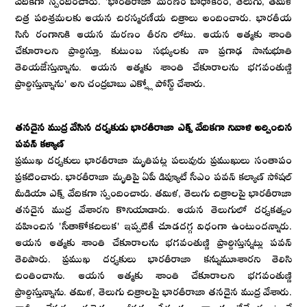
చిత్ర పరిశ్రమలకు ఆయన చిరస్మరణీయ చిత్రాలు అందించారు. భారతీయ
సినీ రంగానికి ఆయన మరణం తీరని లోటు. ఆయన ఆత్మకు శాంతి
చేకూరాలని ప్రార్దిస్తూ, కుటుంబ సభ్యులకు నా ప్రగాఢ సానుభూతి
తెలియజేస్తున్నాను. ఆయన ఆత్మకు శాంతి చేకూరాలను భగవంతుణ్ణి
ప్రార్దిస్తున్నాను' అని చంద్రబాబు ఎక్స్లో పోస్ట్ చేశారు.
తనదైన ముద్ర వేసిన దర్శకుడు భారతీరాజా ఎక్స్ వేదికగా నివాళి అర్పించిన
పవన్ కళ్యాణ్
ప్రముఖ దర్శకులు భారతీరాజా మృతిపట్ల పలువురు ప్రముఖులు సంతాపం
ప్రకటించారు. భారతీరాజా మృతిపై ఏపీ డిప్యూటీ సీఎం పవన్ కల్యాణ్ సోషల్
మీడియా ఎక్స్ వేదికగా స్పందించారు. తమిళ, తెలుగు చిత్రాలపై భారతీరాజా
తనదైన ముద్ర వేశారని కొనియాడారు. ఆయన తెలుగులో దర్శకత్వం
వహించిన 'సీతాకోకచిలుక' ఇప్పటికీ చూడదగ్గ విధంగా ఉంటుందన్నారు.
ఆయన ఆత్మకు శాంతి చేకూరాలను భగవంతుణ్ణి ప్రార్దిస్తున్నట్లు పవన్
తెలిపారు. ప్రముఖ దర్శకులు భారతీరాజా కన్నుమూశారని తెలిసి
చింతించాను. ఆయన ఆత్మకు శాంతి చేకూరాలని భగవంతుణ్ణి
ప్రార్దిస్తున్నాను. తమిళ, తెలుగు చిత్రాలపై భారతీరాజా తనదైన ముద్ర వేశారు.
గ్రామీణ నేపథ్యం, ప్లలె ప్రజల జీవనం, ప్రేమానుబంధాలను, టీనేజర్స్క ఉందే