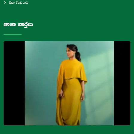
మా గురించి
తాజా వార్తలు