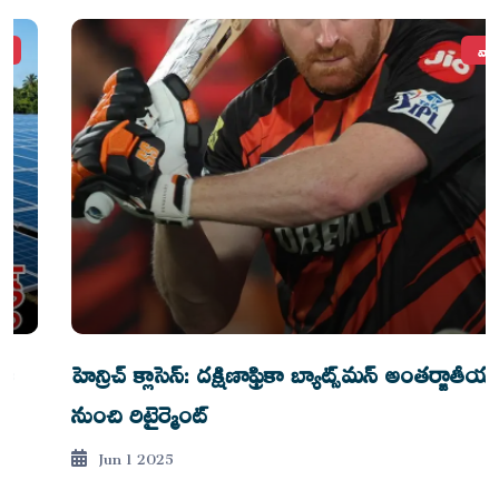
వార్తలు
హెన్రిచ్ క్లాసెన్: దక్షిణాఫ్రికా బ్యాట్స్‌మన్ అంతర్జాతీయ క్రికెట్
నుంచి రిటైర్మెంట్
Jun 1 2025