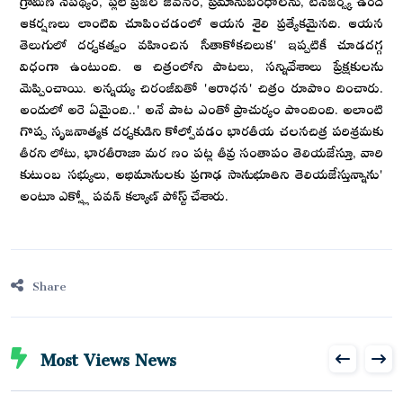
ఆకర్షణలు లాంటివి చూపించడంలో ఆయన శైలి ప్రత్యేకమైనది. ఆయన
తెలుగులో దర్శకత్వం వహించిన సీతాకోకచిలుక' ఇప్పటికీ చూడదగ్గ
విధంగా ఉంటుంది. ఆ చిత్రంలోని పాటలు, సన్నివేశాలు ప్రేక్షకులను
మెప్పించాయి. అన్నయ్య చిరంజీవితో 'ఆరాధన' చిత్రం రూపొం దించారు.
అందులో అరె ఏమైంది..' అనే పాట ఎంతో ప్రాచుర్యం పొందింది. అలాంటి
గొప్ప సృజనాత్మక దర్శకుడిని కోల్పోవడం భారతీయ చలనచిత్ర పరిశ్రమకు
తీరని లోటు, భారతీరాజా మర ణం పట్ల తీవ్ర సంతాపం తెలియజేస్తూ, వారి
కుటుంబ సభ్యులు, అభిమానులకు ప్రగాఢ సానుభూతిని తెలియజేస్తున్నాను'
అంటూ ఎక్స్లో పవన్ కల్యాణ్ పోస్ట్ చేశారు.
Share
Most Views News