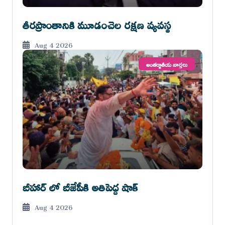
తీరప్రాంతానికి మూడంచెల రక్షణ వ్యవస్థ
Aug 4 2026
అంతర్జాతీయ వార్తలు
బీహార్ లో బీజేపీకి అతిపెద్ద షాక్
Aug 4 2026