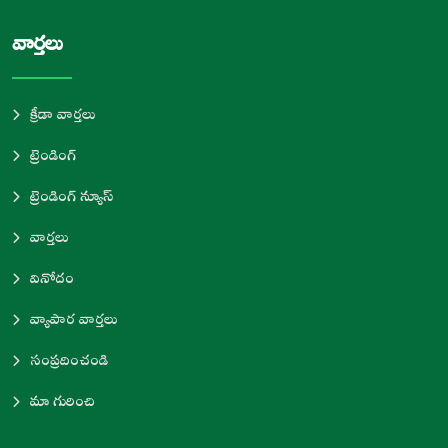
వార్తలు
క్రీడా వార్తలు
ట్రెండింగ్
ట్రెండింగ్ న్యూస్
వార్తలు
వినోదం
వ్యాపార వార్తలు
సంప్రదించండి
మా గురించి