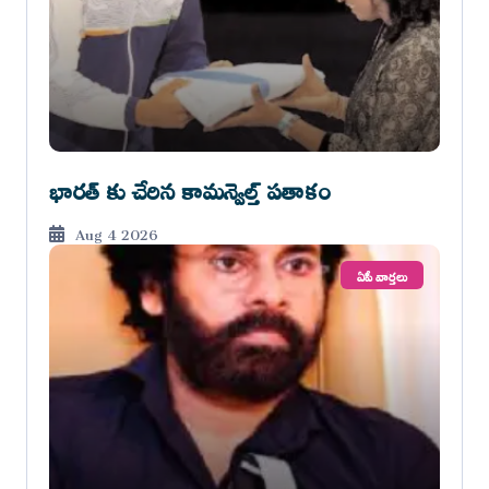
భారత్ కు చేరిన కామన్వెల్త్ పతాకం
Aug 4 2026
ఏపీ వార్తలు