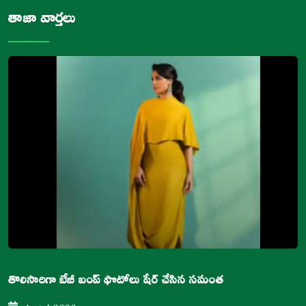
తాజా వార్తలు
తొలిసారిగా బేబీ బంప్ ఫొటోలు షేర్ చేసిన సమంత
Aug 4 2026