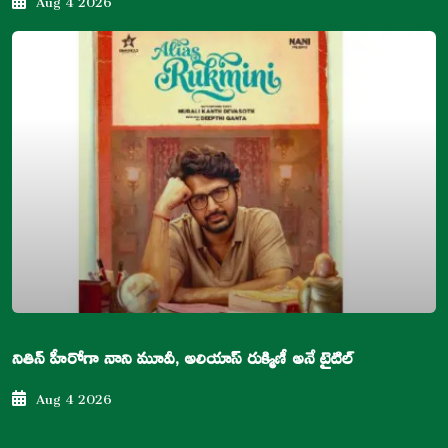
నితిన్ హీరోగా నాని మూవీ, అలియాస్ రుక్మిణీ అనే టైటిల్
Aug 4 2026