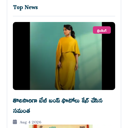
Top News
ట్రెండింగ్
తొలిసారిగా బేబీ బంప్ ఫొటోలు షేర్ చేసిన
సమంత
Aug 4 2026