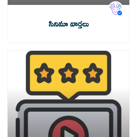
సినిమా వార్తలు