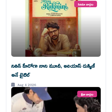
సినిమా వార్తలు
నితిన్ హీరోగా నాని మూవీ, అలియాస్ రుక్మిణీ
అనే టైటిల్
Aug 4 2026
క్రీడా వార్తలు