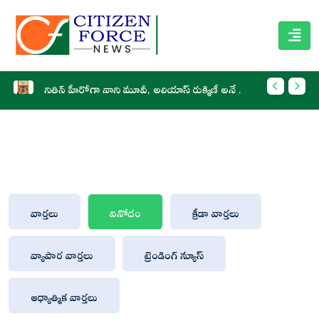
నితిన్ హీరోగా నాని మూవీ, అలియాస్ రుక్మిణీ అనే టైటిల్
భారత్ 
వార్తలు
వినోదం
క్రీడా వార్తలు
వ్యాపార వార్తలు
ట్రెండింగ్ న్యూస్
ఆధ్యాత్మిక వార్తలు