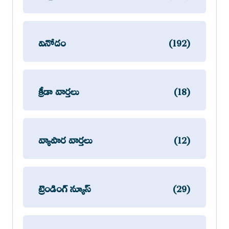
వినోదం
(192)
క్రీడా వార్తలు
(18)
వ్యాపార వార్తలు
(12)
ట్రెండింగ్ న్యూస్
(29)