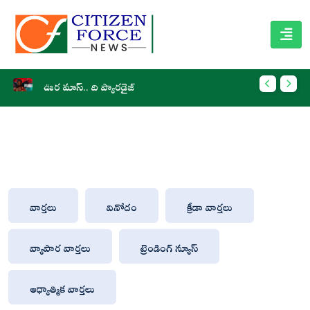
ఊర మాస్.. ది ప్యారడైజ్
చకచకా
వార్తలు
వినోదం
క్రీడా వార్తలు
వ్యాపార వార్తలు
ట్రెండింగ్ న్యూస్
ఆధ్యాత్మిక వార్తలు