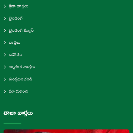
క్రీడా వార్తలు
ట్రెండింగ్
ట్రెండింగ్ న్యూస్
వార్తలు
వినోదం
వ్యాపార వార్తలు
సంప్రదించండి
మా గురించి
తాజా వార్తలు