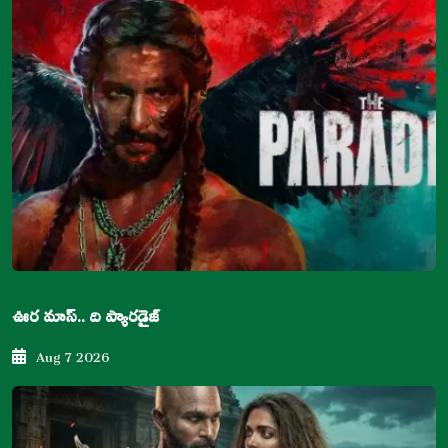
ఊర మాస్.. ది ప్యారడైజ్
Aug 7 2026