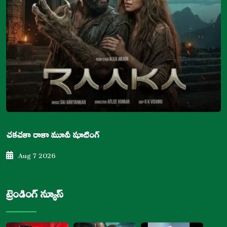
చకచకా రాకా మూవీ షూటింగ్
Aug 7 2026
ట్రెండింగ్ న్యూస్