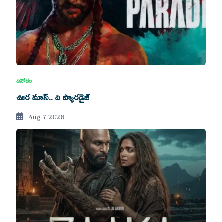
వినోదం
ఊర మాస్.. ది ప్యారడైజ్
Aug 7 2026