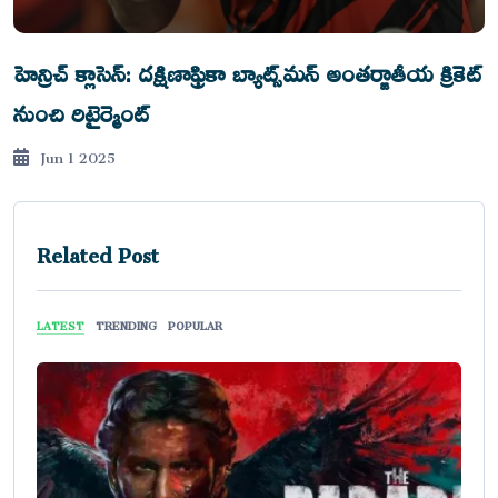
హెన్రిచ్ క్లాసెన్: దక్షిణాఫ్రికా బ్యాట్స్‌మన్ అంతర్జాతీయ క్రికెట్
నుంచి రిటైర్మెంట్
Jun 1 2025
Related Post
LATEST
TRENDING
POPULAR