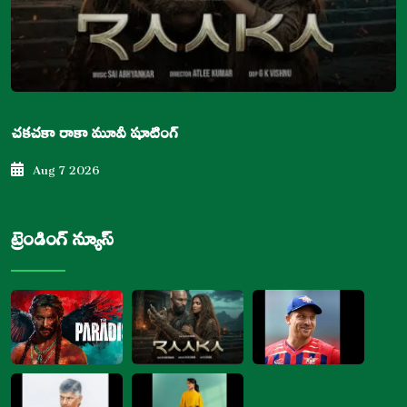
చకచకా రాకా మూవీ షూటింగ్
Aug 7 2026
ట్రెండింగ్ న్యూస్