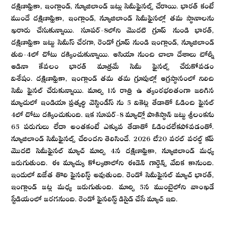
దక్షిణాఫ్రికా, ఇంగ్లాండ్, న్యూజిలాండ్ జట్లు సెమీఫైనల్స్ చేరాయి. భారత్ కంటే
ముందే దక్షిణాఫ్రికా, ఇంగ్లాండ్, న్యూజిలాండ్ సెమీఫైనల్లో తమ స్థానాలను
ఖరారు చేసుకున్నాయి. సూపర్-8లోని మొదటి గ్రూప్ నుండి భారత్,
దక్షిణాఫ్రికా జట్టు సెమీస్ చేరగా, రెండో గ్రూప్ నుండి ఇంగ్లాండ్, న్యూజిలాండ్
తుది-4లో చోటు దక్కించుకున్నాయి. ఆసియా నుంచి చాలా దేశాలు టోర్నీ
ఆడినా కేవలం భారత్ మాత్రమే సెమీ ఫైనల్స్ చేరుకోవడం
విశేషం. దక్షిణాఫ్రికా, ఇంగ్లాండ్ తమ తమ గ్రూపుల్లో ఆగ్రస్థానంలో నిలిచి
సెమీ ఫైనల్ చేరుకున్నాయి. మార్చి 1న రాత్రి ఉ త్కంఠభరితంగా జరిగిన
మ్యాచులో ఇండియా ప్రత్యర్థి వెస్టిండీస్ ను 5 వికెట్ల తేడాతో ఓడించి ఫైనల్
4లో చోటు దక్కించుకుంది. ఇక సూపర్-8 మ్యాచ్లో పాకిస్థాన్ జట్టు శ్రీలంకను
65 పరుగులు లేదా అంతకంటే ఎక్కువ తేడాతో ఓడించలేకపోవడంతో.
న్యూజిలాండ్ సెమీఫైనల్స్ చేరిందని తెలిసిందే. 2026 టీ20 వరల్ వరల్డ్ కప్
మొదటి సెమీఫైనల్ మ్యాచ్ మార్చి 4న దక్షిణాఫ్రికా, న్యూజిలాండ్ మధ్య
జరుగుతుంది. ఈ మ్యాచ్కు కోల్కతాలోని ఈడెన్ గార్డెన్స్ వేదిక కానుంది.
ఇందులో విజేత తొలి ఫైనలిస్ట్ అవుతుంది. రెండో సెమీఫైనల్ మ్యాచ్ భారత్,
ఇంగ్లాండ్ జట్ల మధ్య జరుగుతుంది. మార్చి 5న ముంబైలోని వాంఖడే
స్టేడియంలో జరగనుంది. రెండో ఫైనలిస్ట్ డిసైడ్ చేసే మ్యాచ్ ఇది.