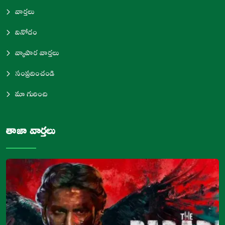
వార్తలు
వినోదం
వ్యాపార వార్తలు
సంప్రదించండి
మా గురించి
తాజా వార్తలు