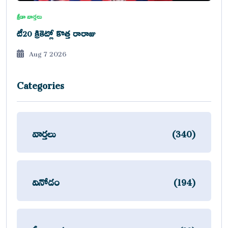
క్రీడా వార్తలు
టీ20 క్రికెట్లో కొత్త రారాజు
Aug 7 2026
Categories
వార్తలు
(340)
వినోదం
(194)