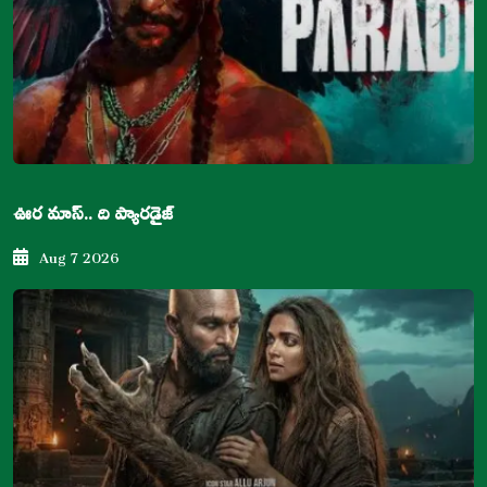
ఊర మాస్.. ది ప్యారడైజ్
Aug 7 2026