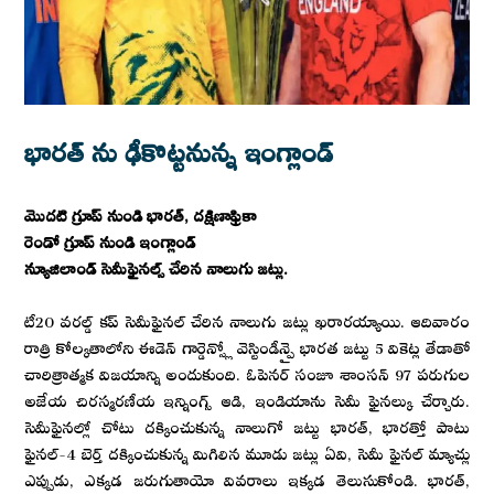
భారత్ ను ఢీకొట్టనున్న ఇంగ్లాండ్
మొదటి గ్రూప్ నుండి భారత్, దక్షిణాఫ్రికా
రెండో గ్రూప్ నుండి ఇంగ్లాండ్
న్యూజిలాండ్ సెమీఫైనల్స్ చేరిన నాలుగు జట్లు.
టీ20 వరల్డ్ కప్ సెమీఫైనల్ చేరిన నాలుగు జట్లు ఖరారయ్యాయి. ఆదివారం
రాత్రి కోల్కతాలోని ఈడెన్ గార్డెన్స్లో వెస్టిండీన్పై భారత జట్టు 5 వికెట్ల తేడాతో
చారిత్రాత్మక విజయాన్ని అందుకుంది. ఓపెనర్ సంజూ శాంసన్ 97 పరుగుల
అజేయ చిరస్మరణీయ ఇన్నింగ్స్ ఆడి, ఇండియాను సెమీ ఫైనల్కు చేర్చారు.
సెమీఫైనల్లో చోటు దక్కించుకున్న నాలుగో జట్టు భారత్, భారత్తో పాటు
ఫైనల్-4 బెర్త్ దక్కించుకున్న మిగిలిన మూడు జట్లు ఏవి, సెమీ ఫైనల్ మ్యాచ్లు
ఎప్పుడు, ఎక్కడ జరుగుతాయో వివరాలు ఇక్కడ తెలుసుకోండి. భారత్,