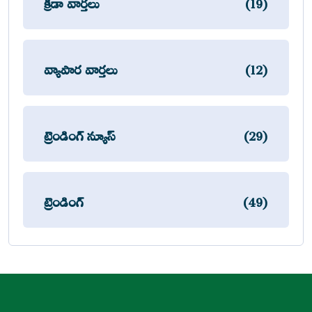
క్రీడా వార్తలు
(19)
వ్యాపార వార్తలు
(12)
ట్రెండింగ్ న్యూస్
(29)
ట్రెండింగ్
(49)