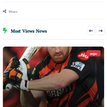
Share
Most Views News
వార్తలు