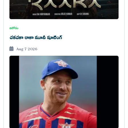
వినోదం
చకచకా రాకా మూవీ షూటింగ్
Aug 7 2026