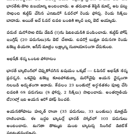
భారత్‌కు తొలి విజయాన్ని అందించాడు. ఆ తరువాత కెప్టెన్ మార్ష్ ఆట పట్టు
సాధించి కుల్దీప్ వేసిన ఎనిమిదో ఓవర్‌లో రెండు ఫోర్లు, రెండు సిక్స్‌లు
బాదాడు. అయితే అదే ఓవర్ చివరి బంతికి క్యాచ్ ఇచ్చి ఔట్ అయ్యాడు.
వరుణ్ మరోసారి టిమ్ డేవిడ్ (1)ను పెవిలియన్‌కి పంపించాడు. కుల్దీప్ జోష్
ఇంగ్లిష్‌ (20 పరుగులు)ను ఔట్ చేశాడు. చివర్లో బుమ్రా వరుసగా రెండు
వికెట్లు తీయగా, ఆసీస్ మాత్రం లక్ష్యాన్ని సునాయాసంగా చేరుకుంది.
అభిషేక్ శర్మ ఒంటరి పోరాటం
భారత్ బ్యాటింగ్‌లో చెప్పుకోదగిన విషయం ఒక్కటే — ఓపెనర్ అభిషేక్ శర్మ
ప్రదర్శన. ఒకవైపు వికెట్లు కూలిపోతున్నా, మరోవైపు ఆయన ధైర్యంగా
నిలబడి అద్భుతంగా ఆడాడు. కేవలం 23 బంతుల్లో అర్ధశతకం పూర్తి చేసి
చివరికి 68 పరుగులు (8 ఫోర్లు, 2 సిక్స్‌లు) సాధించాడు. అంతర్జాతీయ
టీ20ల్లో ఇది ఆయన ఆరో హాఫ్ సెంచరీ.
ఆయనతోపాటు హర్షిత్ రాణా (35 పరుగులు, 33 బంతులు) మాత్రమే
రాణించాడు. ఈ ఇద్దరి బ్యాటర్లే భారత్ స్కోర్‌లో 103 పరుగులు
అందించారు. మిగతా తొమ్మిది మంది బ్యాటర్లు సింగిల్ డిజిట్‌కే
పరిమితమయ్యారు.