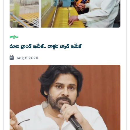
వార్తలు
మాది బ్రాండ్ ఇమేజ్.. వాళ్లది బ్యాడ్ ఇమేజ్
Aug 8 2026