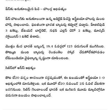
పేస్‌కు అనుకూలమైన పిచ్ – బౌలర్ల ఆధిపత్యం
పేస్‌ బౌలింగ్‌కు అనుకూలంగా ఉన్న అడిలైడ్ పిచ్‌పై ఆస్ట్రేలియా బౌలర్లు మంచి
బౌన్స్ సాధించారు. ఫలితంగా భారత బ్యాటర్లు కష్టాల్లో పడ్డారు. హేజిల్‌వుడ్
3 వికెట్లు, జేవియర్ బార్ట్‌లెట్, నథన్ ఎల్లిస్ చెరో 2 వికెట్లు, మార్కస్
స్టోయినిస్ 1 వికెట్ తీశారు.
మొత్తం మీద భారత్ ఇన్నింగ్స్ 18.4 ఓవర్లలో 125 పరుగులకే ముగిసింది.
తొమ్మిది మంది బ్యాటర్లు రెండంకెల స్కోర్ చేరుకోలేకపోవడం
టీమ్ఇండియా వైఫల్యాన్ని స్పష్టంగా చూపించింది.
సిరీస్‌లో ఆసీస్ ఆధిక్యం
తొలి టీ20 వర్షం కారణంగా రద్దవ్వడంతో, ఈ విజయంతో ఆస్ట్రేలియా 1-0
ఆధిక్యంలోకి దూసుకెళ్లింది. ఇక మూడో టీ20 నవంబర్ 2న ఓవల్ వేదికగా
జరగనుంది. సిరీస్ గెలవాలంటే భారత్ ఇక మిగిలిన మూడు మ్యాచ్‌ల్లోనూ
వరుసగా విజయం సాధించాల్సిందే.