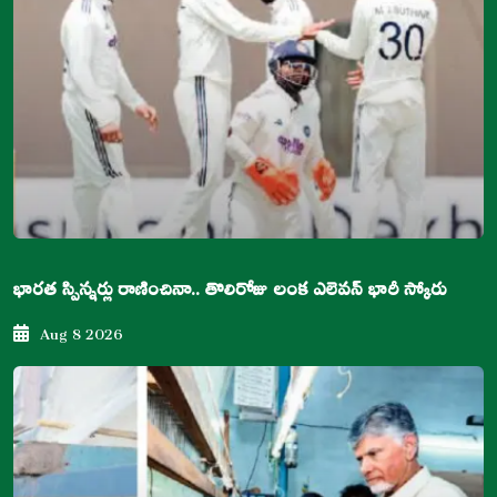
భారత స్పిన్నర్లు రాణించినా.. తొలిరోజు లంక ఎలెవన్ భారీ స్కోరు
Aug 8 2026