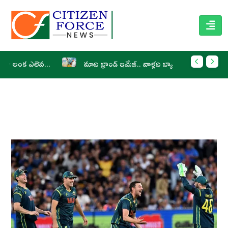
మాది బ్రాండ్ ఇమేజ్.. వాళ్లది బ్యాడ్ ఇమేజ్