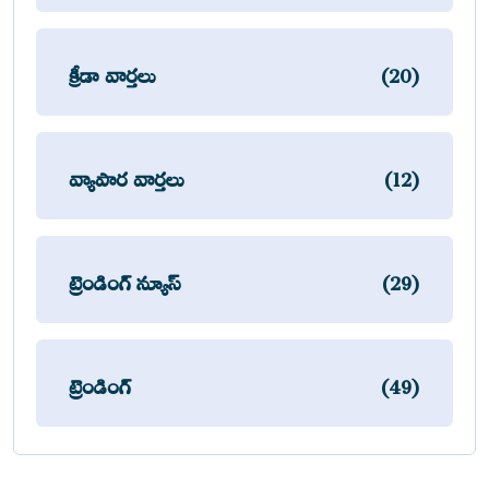
క్రీడా వార్తలు
(20)
వ్యాపార వార్తలు
(12)
ట్రెండింగ్ న్యూస్
(29)
ట్రెండింగ్
(49)