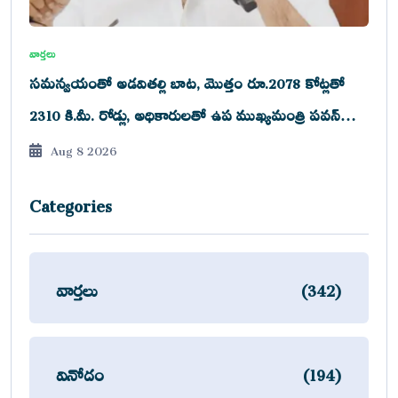
వార్తలు
సమన్వయంతో అడవితల్లి బాట, మొత్తం రూ.2078 కోట్లతో
2310 కి.మీ. రోడ్లు, అధికారులతో ఉప ముఖ్యమంత్రి పవన్
సమీక్ష
Aug 8 2026
Categories
వార్తలు
(342)
వినోదం
(194)