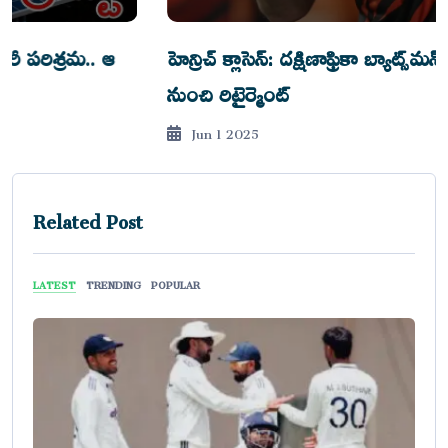
హెన్రిచ్ క్లాసెన్: దక్షిణాఫ్రికా బ్యాట్స్‌మన్ అంతర్జాతీయ క్రికెట్
నుంచి రిటైర్మెంట్
Jun 1 2025
Related Post
LATEST
TRENDING
POPULAR