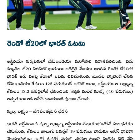
రెండో టీ20లో భారత్ ఓటమి
ఆస్ట్రేలియా పర్యటనలో టీమ్ఇండియా మరోసారి నిరాశపరిచింది. ఐదు
మ్యాచ్‌ల టీ20 సిరీస్‌లో భాగంగా అడిలైడ్ వేదికగా జరిగిన రెండో టీ20లో
భారత్ ఆరు వికెట్ల తేడాతో ఓటమి చవిచూసింది. మొదట బ్యాటింగ్ చేసిన
టీమ్ఇండియా కేవలం 125 పరుగులకే ఆలౌట్ కాగా, ఆస్ట్రేలియా ఆ లక్ష్యాన్ని
కేవలం 13.2 ఓవర్లలోనే ఛేదించింది. కెప్టెన్ మిచెల్ మార్ష్ (46 పరుగులు)
అద్భుతంగా ఆడి ఆసీస్ విజయానికి పునాది వేశాడు.
స్వల్ప లక్ష్యం – వేగవంతమైన ఛేదన
భారత్ నిర్దేశించిన స్వల్ప లక్ష్యాన్ని ఆస్ట్రేలియా శుభారంభంతోనే సులభతరం
చేసుకుంది. కేవలం నాలుగు ఓవర్లకే 49 పరుగులు బాదుతూ ఆసీస్ ధాటిగా
మొదలుపెట్టింది. ఐదో ఓవర్లో వరుణ్ చక్రవర్తి ట్రావిస్ హెడ్‌ను ఔట్ చేసి