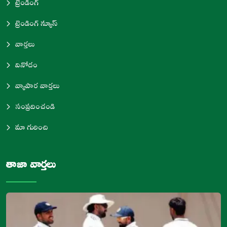
ట్రెండింగ్
ట్రెండింగ్ న్యూస్
వార్తలు
వినోదం
వ్యాపార వార్తలు
సంప్రదించండి
మా గురించి
తాజా వార్తలు