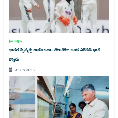
క్రీడా వార్తలు
భారత స్పిన్నర్లు రాణించినా.. తొలిరోజు లంక ఎలెవన్ భారీ
స్కోరు
Aug 8 2026