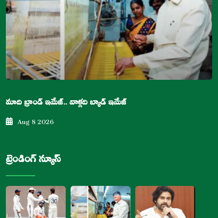
మాది బ్రాండ్ ఇమేజ్.. వాళ్లది బ్యాడ్ ఇమేజ్
Aug 8 2026
ట్రెండింగ్ న్యూస్